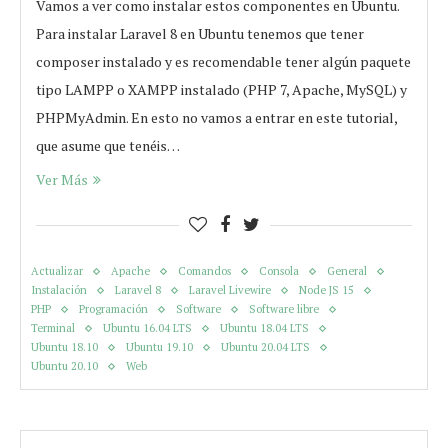
Vamos a ver como instalar estos componentes en Ubuntu.
Para instalar Laravel 8 en Ubuntu tenemos que tener
composer instalado y es recomendable tener algún paquete
tipo LAMPP o XAMPP instalado (PHP 7, Apache, MySQL) y
PHPMyAdmin. En esto no vamos a entrar en este tutorial,
que asume que tenéis…
Ver Más
Actualizar
Apache
Comandos
Consola
General
Instalación
Laravel 8
Laravel Livewire
Node JS 15
PHP
Programación
Software
Software libre
Terminal
Ubuntu 16.04 LTS
Ubuntu 18.04 LTS
Ubuntu 18.10
Ubuntu 19.10
Ubuntu 20.04 LTS
Ubuntu 20.10
Web