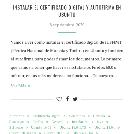
INSTALAR EL CERTIFICADO DIGITAL Y AUTOFIRMA EN
UBUNTU
8 septiembre, 2020
Vamos a ver como instalar el certificado digital de la FNMT
(Fábrica Nacional de Moneda y Timbre) en Ubuntu y también
el autofirma para poder firmar los documentos. Lo primero
que vamos a tener que hacer es instalarnos Firefox 68.0 o
inferior, en las más modernas no funciona… En nuestro…
Ver Más
Autofirma
Certificado Digital
Comandos
Consola
Descargas
Firefox
General
Instalación
Java
Software
Ubuntu 16.04
Ubuntu 16.04 LTS
Ubuntu 18.04
Ubuntu 18.04 LTS
Ubuntu 18.10
Ubuntu 19.04