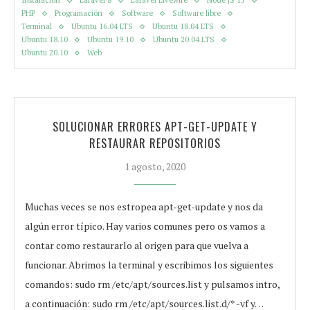
Instalación
Laravel 8
Laravel Livewire
Node JS 15
PHP
Programación
Software
Software libre
Terminal
Ubuntu 16.04 LTS
Ubuntu 18.04 LTS
Ubuntu 18.10
Ubuntu 19.10
Ubuntu 20.04 LTS
Ubuntu 20.10
Web
SOLUCIONAR ERRORES APT-GET-UPDATE Y
RESTAURAR REPOSITORIOS
1 agosto, 2020
Muchas veces se nos estropea apt-get-update y nos da
algún error típico. Hay varios comunes pero os vamos a
contar como restaurarlo al origen para que vuelva a
funcionar. Abrimos la terminal y escribimos los siguientes
comandos: sudo rm /etc/apt/sources.list y pulsamos intro,
a continuación: sudo rm /etc/apt/sources.list.d/* -vf y…