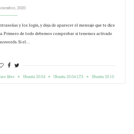
iciembre, 2020
aseñas y los login, y deja de aparecer el mensaje que te dice
ada. Primero de todo debemos comprobar si tenemos activado
passwords. Si el…
are libre
Ubuntu 20.04
Ubuntu 20.04 LTS
Ubuntu 20.10