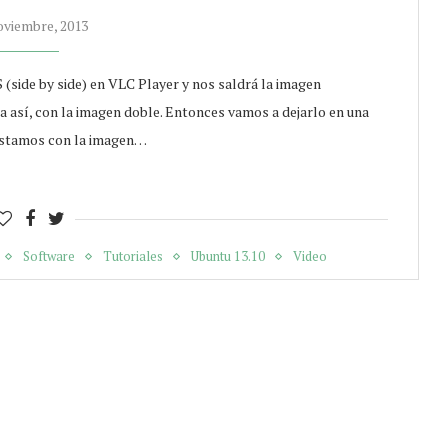
oviembre, 2013
 (side by side) en VLC Player y nos saldrá la imagen
a así, con la imagen doble. Entonces vamos a dejarlo en una
justamos con la imagen…
Software
Tutoriales
Ubuntu 13.10
Video