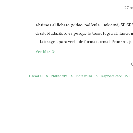
27 n
Abrimos el fichero (vídeo, película…mkv, avi) 3D SBS
desdoblada. Esto es porque la tecnología 3D funcion
sola imagen para verlo de forma normal. Primero a
Ver Más
General
Netbooks
Portátiles
Reproductor DVD