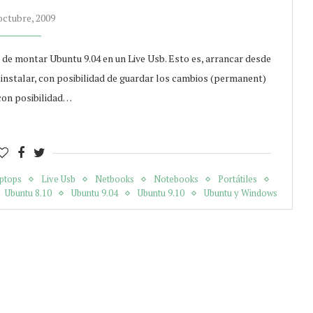
octubre, 2009
 de montar Ubuntu 9.04 en un Live Usb. Esto es, arrancar desde
n instalar, con posibilidad de guardar los cambios (permanent)
con posibilidad…
ptops
Live Usb
Netbooks
Notebooks
Portátiles
Ubuntu 8.10
Ubuntu 9.04
Ubuntu 9.10
Ubuntu y Windows