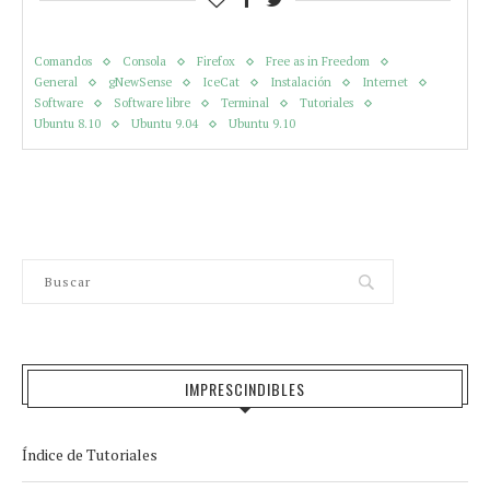
Comandos
Consola
Firefox
Free as in Freedom
General
gNewSense
IceCat
Instalación
Internet
Software
Software libre
Terminal
Tutoriales
Ubuntu 8.10
Ubuntu 9.04
Ubuntu 9.10
IMPRESCINDIBLES
Índice de Tutoriales