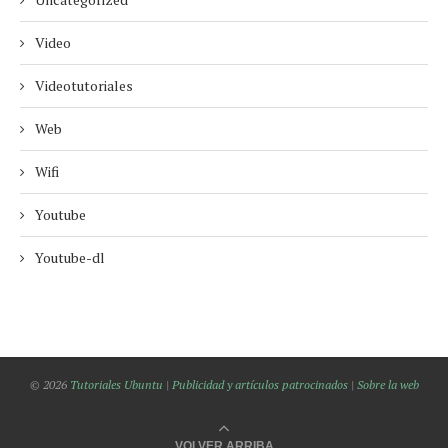
Video
Videotutoriales
Web
Wifi
Youtube
Youtube-dl
© 2026
Tutoriales Ubuntu
|
Publicidad y artículos patrocinados
|
Sobre la web
VOLVER ARRIBA