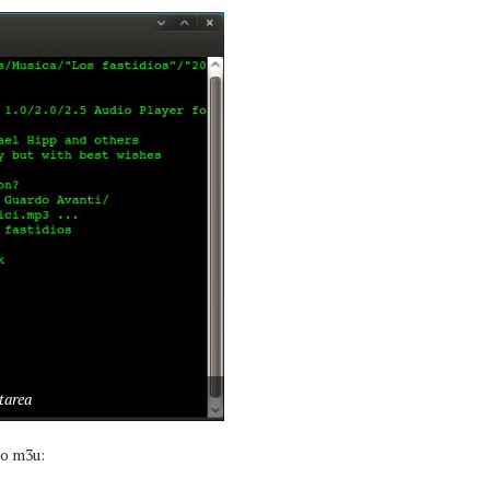
tarea
to m3u: