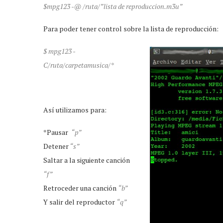
$mpg123 -@ /ruta/”lista de reproduccion.m3u”
Para poder tener control sobre la lista de reproducción:
$ mpg123 -
C/ruta/carpetamusica/*
Así utilizamos para:
*Pausar
“p”
Detener
“s”
Saltar a la siguiente canción
“f”
Retroceder una canción
“b”
Y salir del reproductor
“
q
”