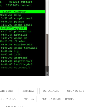
ARE LIBRE
TERMINAL
TUTORIALES
UBUNTU 8.10
DE CONSOLA
MPG123
MUSICA DESDE TERMINAL
UBUNTU 9.10