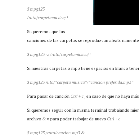
$ mpg123
/ruta/carpetamusica/*
Si queremos que las
canciones de las carpetas se reproduzcan aleatoriamente
$ mpg123 -z /ruta/carpetamusica/*
Si nuestras carpetas o mp3 tiene espacios en blanco ten
$ mpg123 ruta/”carpeta musica”/”cancion preferida.mp3”
Para pasar de canción
Ctrl + c
, en caso de que no haya má
Si queremos seguir con la misma terminal trabajando mie
archivo
&
y para poder trabajar de nuevo
Ctrl + c
$ mpg123 /ruta/cancion.mp3 &