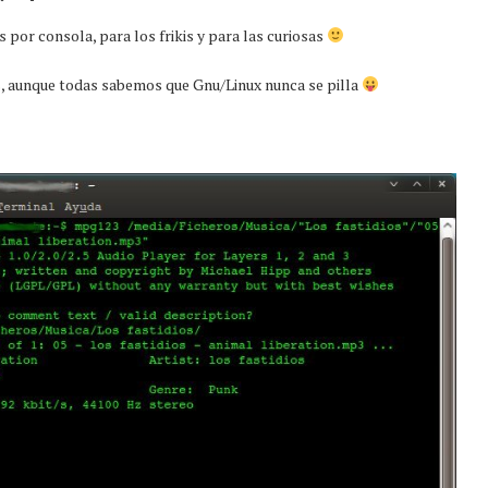
 por consola, para los frikis y para las curiosas
 aunque todas sabemos que Gnu/Linux nunca se pilla