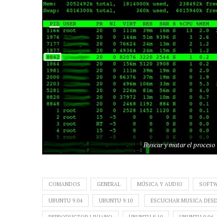
Buscar y matar el proceso
COMANDOS
GENERAL
MÚSICA Y AUDIO
SOFTW
UBUNTU 9.04
UBUNTU 9.10
ESCUCHAR MUSICA DES
REPRODUCTOR LIVIANO
UBUNTU 8.10
UBUNTU 9.04