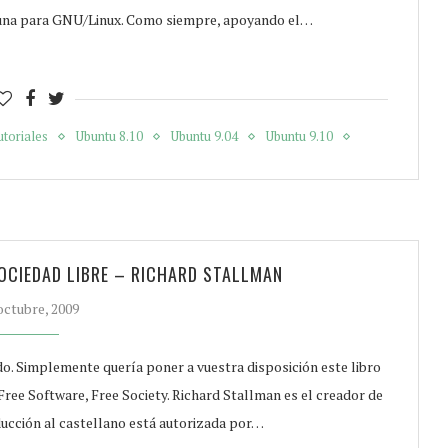
guna para GNU/Linux. Como siempre, apoyando el…
toriales
Ubuntu 8.10
Ubuntu 9.04
Ubuntu 9.10
OCIEDAD LIBRE – RICHARD STALLMAN
octubre, 2009
do. Simplemente quería poner a vuestra disposición este libro
 Free Software, Free Society. Richard Stallman es el creador de
ducción al castellano está autorizada por…