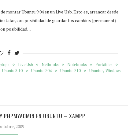
 de montar Ubuntu 9.04 en un Live Usb. Esto es, arrancar desde
n instalar, con posibilidad de guardar los cambios (permanent)
con posibilidad…
ptops
Live Usb
Netbooks
Notebooks
Portátiles
Ubuntu 8.10
Ubuntu 9.04
Ubuntu 9.10
Ubuntu y Windows
L Y PHPMYADMIN EN UBUNTU – XAMPP
octubre, 2009